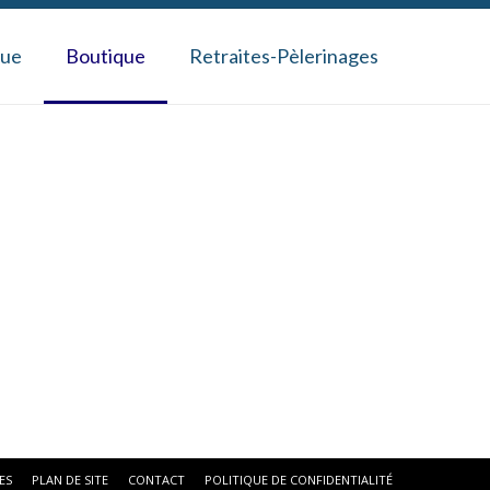
gue
Boutique
Retraites-Pèlerinages
ES
PLAN DE SITE
CONTACT
POLITIQUE DE CONFIDENTIALITÉ