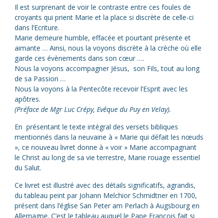
Il est surprenant de voir le contraste entre ces foules de
croyants qui prient Marie et la place si discrète de celle-ci
dans l’Ecriture.
Marie demeure humble, effacée et pourtant présente et
aimante … Ainsi, nous la voyons discrète à la crèche où elle
garde ces évènements dans son cœur ….
Nous la voyons accompagner Jésus,
son Fils, tout au long
de sa Passion …
Nous la voyons à la Pentecôte recevoir l’Esprit avec les
apôtres.
(Préface de Mgr Luc Crépy, Evêque du Puy en Velay).
En
présentant le texte intégral des versets bibliques
mentionnés dans la neuvaine à « Marie qui défait les nœuds
», ce nouveau livret donne à « voir » Marie accompagnant
le Christ au long de sa vie terrestre, Marie rouage essentiel
du Salut.
Ce livret est illustré avec des détails significatifs, agrandis,
du tableau peint par Johann Melchior Schmidtner en 1700,
présent dans l’église San Peter am Perlach à Augsbourg en
Allemagne. C’est le tableau auquel le Pape François fait si